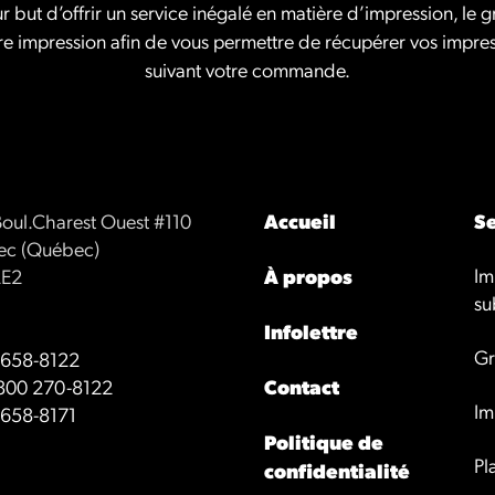
r but d’offrir un service inégalé en matière d’impression, le 
re impression afin de vous permettre de récupérer vos impress
suivant votre commande.
Boul.Charest Ouest #110
Accueil
Se
c (Québec)
Im
2E2
À propos
su
Infolettre
Gr
 658-8122
 800 270-8122
Contact
Im
 658-8171
Politique de
Pl
confidentialité