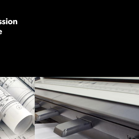
ssion
e