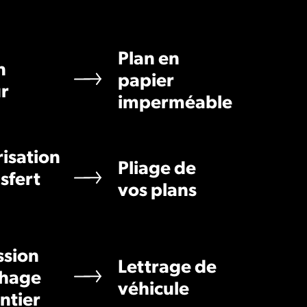
Plan en
n
papier
r
imperméable
isation
Pliage de
nsfert
vos plans
ssion
Lettrage de
chage
véhicule
ntier