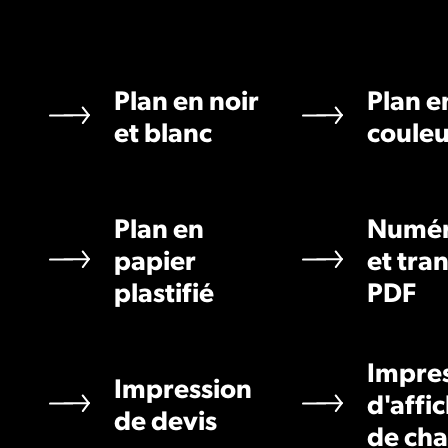
Plan en noir
Plan e
et blanc
couleu
Plan en
Numér
papier
et tra
plastifié
PDF
Impre
Impression
d'affi
de devis
de cha