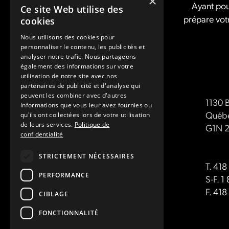
×
Ayant pou
Ce site Web utilise des
prépare vot
cookies
Nous utilisons des cookies pour
personnaliser le contenu, les publicités et
analyser notre trafic. Nous partageons
également des informations sur votre
utilisation de notre site avec nos
partenaires de publicité et d'analyse qui
peuvent les combiner avec d'autres
1130 
informations que vous leur avez fournies ou
Québe
qu'ils ont collectées lors de votre utilisation
de leurs services.
Politique de
G1N 
confidentialité
STRICTEMENT NÉCESSAIRES
T.
418
PERFORMANCE
S-F.
1
F.
418
CIBLAGE
FONCTIONNALITÉ