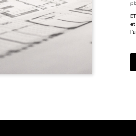
pl
ET
et
l’