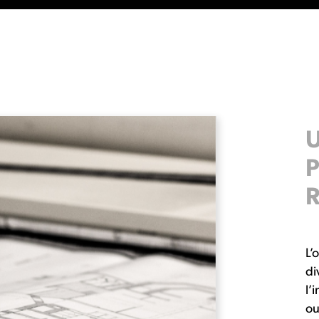
P
L’
di
l’
ou